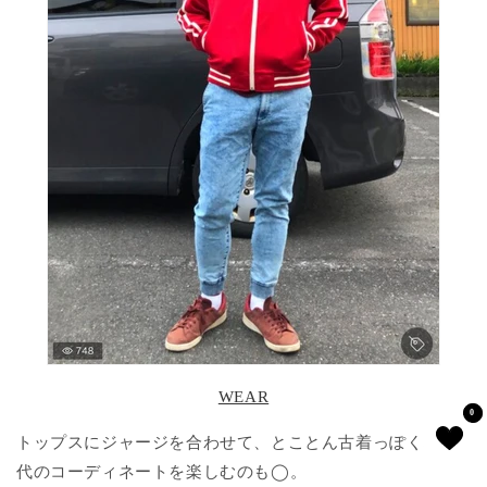
WEAR
0
0
トップスにジャージを合わせて、とことん古着っぽく80年
代のコーディネートを楽しむのも◯。